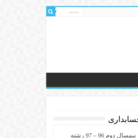
دانلود رایگان نمونه سوال اصول حسابداری 1 نیمسال دوم 96 – 97 رشته