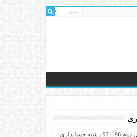
ری
حسابداری