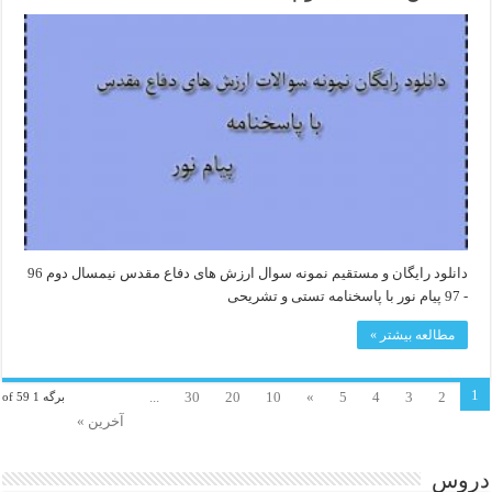
دانلود رایگان و مستقیم نمونه سوال ارزش های دفاع مقدس نیمسال دوم 96
- 97 پیام نور با پاسخنامه تستی و تشریحی
مطالعه بیشتر »
1
...
30
20
10
»
5
4
3
2
برگه 1 of 59
آخرین »
دروس